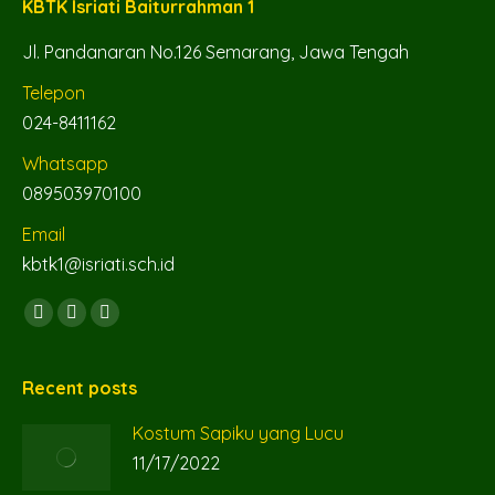
KBTK Isriati Baiturrahman 1
Jl. Pandanaran No.126 Semarang, Jawa Tengah
Telepon
024-8411162
Whatsapp
089503970100
Email
kbtk1@isriati.sch.id
Find us on:
Facebook
YouTube
Instagram
page
page
page
opens
opens
opens
Recent posts
in
in
in
Kostum Sapiku yang Lucu
new
new
new
11/17/2022
window
window
window