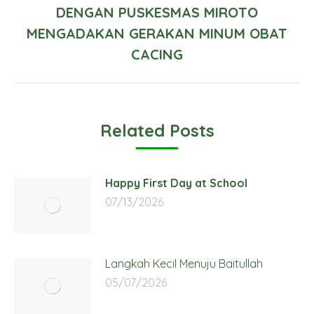
Next
DENGAN PUSKESMAS MIROTO
post:
MENGADAKAN GERAKAN MINUM OBAT
CACING
Related Posts
Happy First Day at School
07/13/2026
Langkah Kecil Menuju Baitullah
05/07/2026