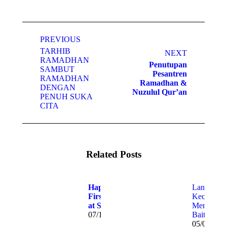
PREVIOUS
TARHIB
NEXT
RAMADHAN
Penutupan
SAMBUT
Pesantren
RAMADHAN
Ramadhan &
DENGAN
Nuzulul Qur’an
PENUH SUKA
CITA
Related Posts
Happy
Langkah
First Day
Kecil
at School
Menuju
07/13/2026
Baitullah
05/07/202