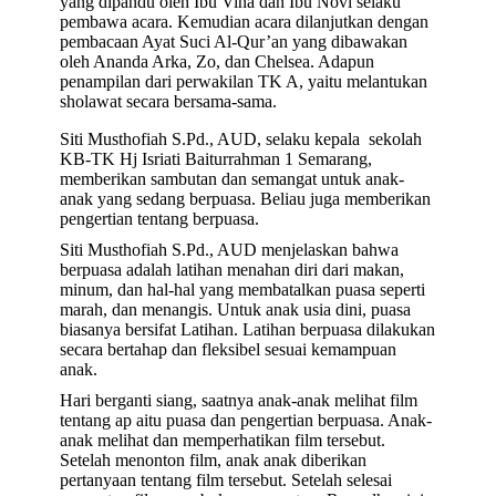
yang dipandu oleh Ibu Vina dan Ibu Novi selaku
pembawa acara. Kemudian acara dilanjutkan dengan
pembacaan Ayat Suci Al-Qur’an yang dibawakan
oleh Ananda Arka, Zo, dan Chelsea. Adapun
penampilan dari perwakilan TK A, yaitu melantukan
sholawat secara bersama-sama.
Siti Musthofiah S.Pd., AUD, selaku kepala sekolah
KB-TK Hj Isriati Baiturrahman 1 Semarang,
memberikan sambutan dan semangat untuk anak-
anak yang sedang berpuasa. Beliau juga memberikan
pengertian tentang berpuasa.
Siti Musthofiah S.Pd., AUD menjelaskan bahwa
berpuasa adalah latihan menahan diri dari makan,
minum, dan hal-hal yang membatalkan puasa seperti
marah, dan menangis. Untuk anak usia dini, puasa
biasanya bersifat Latihan. Latihan berpuasa dilakukan
secara bertahap dan fleksibel sesuai kemampuan
anak.
Hari berganti siang, saatnya anak-anak melihat film
tentang ap aitu puasa dan pengertian berpuasa. Anak-
anak melihat dan memperhatikan film tersebut.
Setelah menonton film, anak anak diberikan
pertanyaan tentang film tersebut. Setelah selesai