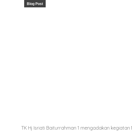
Blog Post
TK Hj Isriati Baiturrahman 1 mengadakan kegiatan M