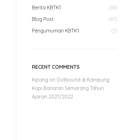
Berita KBTK1
(68)
Blog Post
(87)
Pengumuman KBTK1
(3)
m
RECENT COMMENTS
Kipang
on
Outbound di Kampung
Kopi Banaran Semarang Tahun
Ajaran 2021/2022