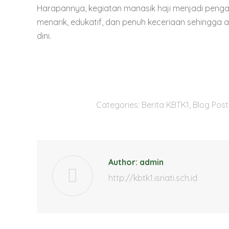
Harapannya, kegiatan manasik haji menjadi peng
menarik, edukatif, dan penuh keceriaan sehingga
dini.
Categories:
Berita KBTK1
,
Blog Post
Author:
admin
http://kbtk1.isriati.sch.id