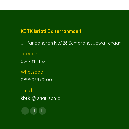
KBTK Isriati Baiturrahman 1
Jl. Pandanaran No.126 Semarang, Jawa Tengah
Telepon
024-8411162
Whatsapp
089503970100
Email
kbtk1@isriati.sch.id
Find us on:
Facebook
YouTube
Instagram
page
page
page