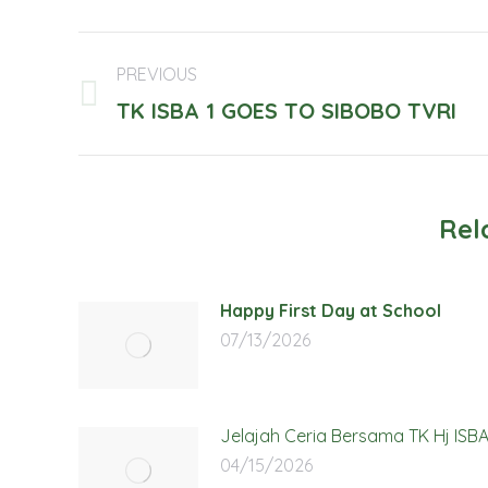
Post
PREVIOUS
navigation
Previous
TK ISBA 1 GOES TO SIBOBO TVRI
post:
Rel
Happy First Day at School
07/13/2026
Jelajah Ceria Bersama TK Hj ISBA
04/15/2026