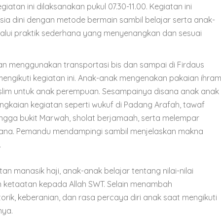
iatan ini dilaksanakan pukul 07.30-11.00. Kegiatan ini
ia dini dengan metode bermain sambil belajar serta anak-
elalui praktik sederhana yang menyenangkan dan sesuai
an menggunakan transportasi bis dan sampai di Firdaus
mengikuti kegiatan ini. Anak-anak mengenakan pakaian ihra
uslim untuk anak perempuan. Sesampainya disana anak anak
gkaian kegiatan seperti wukuf di Padang Arafah, tawaf
a hingga bukit Marwah, sholat berjamaah, serta melempar
sana. Pemandu mendampingi sambil menjelaskan makna
.
tan manasik haji, anak-anak belajar tentang nilai-nilai
n ketaatan kepada Allah SWT. Selain menambah
rik, keberanian, dan rasa percaya diri anak saat mengikuti
nya.