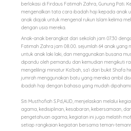
berlokasi di Firdaus Fatimah Zahra, Gunung Pati. Keg
mengenalkan tata cara ibadah haji kepada anak us
anak diajak untuk mengenal rukun Islam kelima m
dengan usia mereka.
Anak-anak berangkat dari sekolah jam 07.30 deng
Fatimah Zahra jam 08.00. sejumlah 64 anak yang 
untuk anak laki laki, dan menggunakan busana m
dipandu oleh pemandu dan kemudian mengikuti ran
mengelilingi miniatur Ka’bah, sa’i dari bukit Shaf
jumrah menggunakan batu yang mereka ambil di
ibadah haji dengan bahasa yang mudah dipahami
Siti Musthofiah S.Pd,AUD, menjelaskan melalui kegia
agama, kedisiplinan, kesabaran, kebersamaan, da
pengetahuan agama, kegiatan ini juga melatih moto
setiap rangkaian kegiatan bersama teman-teman