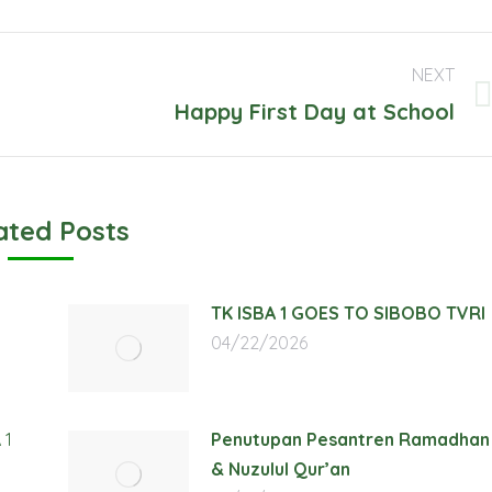
NEXT
Next
Happy First Day at School
post:
ated Posts
TK ISBA 1 GOES TO SIBOBO TVRI
04/22/2026
 1
Penutupan Pesantren Ramadhan
& Nuzulul Qur’an