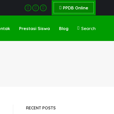
PPDB Online
Facebook
Instagram
YouTube
page
page
page
opens
opens
opens
ntak
Prestasi Siswa
Blog
Search
Search:
in
in
in
new
new
new
window
window
window
RECENT POSTS